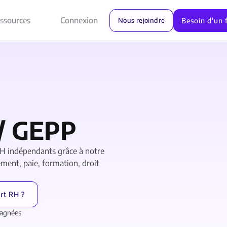
ssources
Connexion
Besoin d'un 
Nous rejoindre
/ GEPP
 RH indépendants grâce à notre
ment, paie, formation, droit
rt RH ?
pagnées