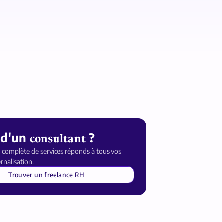
 d'un
?
consultant
complète de services réponds à tous vos
rnalisation.
Trouver un freelance RH