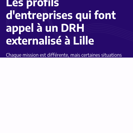
Les profils
d'entreprises qui font
appel à un DRH
externalisé à Lille
Chaque mission est différente, mais certaines situations
reviennent souvent :
Nous contacter
La PME qui a grandi sans structurer
ses RH
Vous avez dépassé les 40 salariés, les recrutements se sont
enchaînés, mais les process RH n'ont pas suivi. Le DRH
externalisé pose les fondations : fiches de poste, grilles
salariales, procédures disciplinaires, entretiens annuels. Il crée