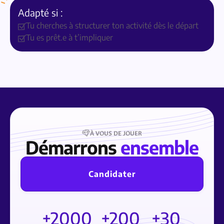
Adapté si :
Tu cherches à structurer ton activité dès le départ
Tu es prêt.e à t’impliquer
À VOUS DE JOUER
Démarrons
ensemble
Candidater
+2000
+200
+30